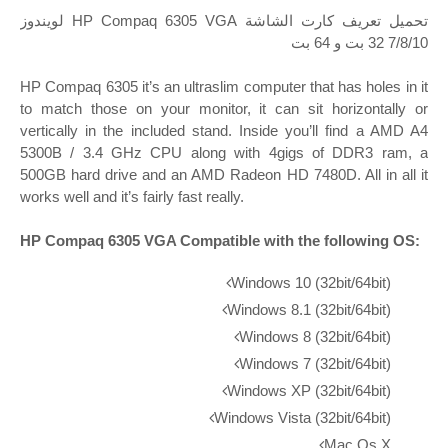
تحميل تعريف كارت الشاشة HP Compaq 6305 VGA لويندوز
7/8/10 32 بت و 64 بت
HP Compaq 6305 it’s an ultraslim computer that has holes in it
to match those on your monitor, it can sit horizontally or
vertically in the included stand. Inside you’ll find a AMD A4
5300B / 3.4 GHz CPU along with 4gigs of DDR3 ram, a
500GB hard drive and an AMD Radeon HD 7480D. All in all it
works well and it’s fairly fast really.
HP Compaq 6305 VGA Compatible with the following OS:
Windows 10 (32bit/64bit)
Windows 8.1 (32bit/64bit)
Windows 8 (32bit/64bit)
Windows 7 (32bit/64bit)
Windows XP (32bit/64bit)
Windows Vista (32bit/64bit)
Mac Os X